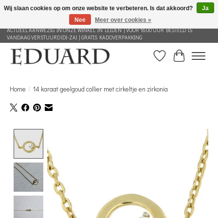
Wij slaan cookies op om onze website te verbeteren. Is dat akkoord?
Ja
Nee
Meer over cookies »
GRATIS VERZENDING NEDERLAND VANAF 100 EURO | ALLES IN DEZE WEBSHOP IS
ACTUEEL AANWEZIG IN ONZE WINKEL IN LEIDEN | VOOR 16.00 UUR BESTELD IS
VANDAAG VERSTUURD (DI-ZA) | GRATIS KADOVERPAKKING
Verlanglijst
Winkelwag
Home
/
14 karaat geelgoud collier met cirkeltje en zirkonia
Product image slideshow Items