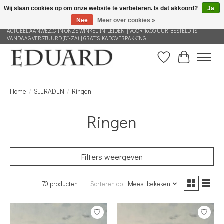
Wij slaan cookies op om onze website te verbeteren. Is dat akkoord?
Ja
Nee
Meer over cookies »
GRATIS VERZENDING NEDERLAND VANAF 100 EURO | ALLES IN DEZE WEBSHOP IS
ACTUEEL AANWEZIG IN ONZE WINKEL IN LEIDEN | VOOR 16.00 UUR BESTELD IS
VANDAAG VERSTUURD (DI-ZA) | GRATIS KADOVERPAKKING
Verlanglijst
Winkelwag
Home
/
SIERADEN
/
Ringen
Ringen
Filters weergeven
70 producten
Sorteren op
Meest bekeken