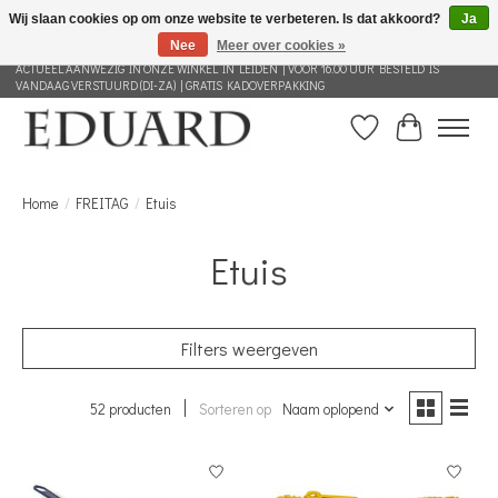
Wij slaan cookies op om onze website te verbeteren. Is dat akkoord?
Ja
Nee
Meer over cookies »
GRATIS VERZENDING NEDERLAND VANAF 100 EURO | ALLES IN DEZE WEBSHOP IS
ACTUEEL AANWEZIG IN ONZE WINKEL IN LEIDEN | VOOR 16.00 UUR BESTELD IS
VANDAAG VERSTUURD (DI-ZA) | GRATIS KADOVERPAKKING
Verlanglijst
Winkelwag
Home
/
FREITAG
/
Etuis
Etuis
Filters weergeven
52 producten
Sorteren op
Naam oplopend