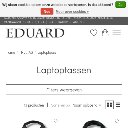
Wij slaan cookies op om onze website te verbeteren. Is dat akkoord?
Ja
Nee
Meer over cookies »
GRATIS VERZENDING NEDERLAND VANAF 100 EURO | ALLES IN DEZE WEBSHOP IS
ACTUEEL AANWEZIG IN ONZE WINKEL IN LEIDEN | VOOR 16.00 UUR BESTELD IS
VANDAAG VERSTUURD (DI-ZA) | GRATIS KADOVERPAKKING
Verlanglijst
Winkelwag
Home
/
FREITAG
/
Laptoptassen
Laptoptassen
Filters weergeven
13 producten
Sorteren op
Naam oplopend