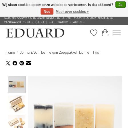
Wij slaan cookies op om onze website te verbeteren. Is dat akkoord?
Ja
Nee
Meer over cookies »
GRATIS VERZENDING NEDERLAND VANAF 100 EURO | ALLES IN DEZE WEBSHOP IS
ACTUEEL AANWEZIG IN ONZE WINKEL IN LEIDEN | VOOR 16.00 UUR BESTELD IS
VANDAAG VERSTUURD (DI-ZA) | GRATIS KADOVERPAKKING
Verlanglijst
Winkelwag
Home
/
Botma & Van Bennekom Zeeppakket Licht en Fris
Product image slideshow Items