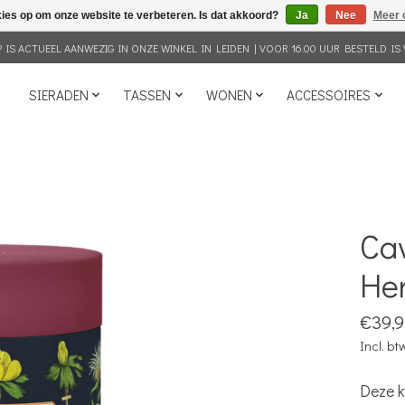
kies op om onze website te verbeteren. Is dat akkoord?
Ja
Nee
Meer 
IS ACTUEEL AANWEZIG IN ONZE WINKEL IN LEIDEN | VOOR 16.00 UUR BESTELD IS 
SIERADEN
TASSEN
WONEN
ACCESSOIRES
Cav
He
€39,9
Incl. bt
Deze k