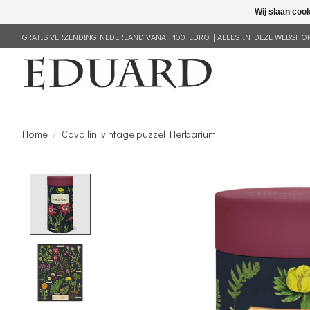
Wij slaan coo
GRATIS VERZENDING NEDERLAND VANAF 100 EURO | ALLES IN DEZE WEBSHOP 
Home
/
Cavallini vintage puzzel Herbarium
Product image slideshow Items