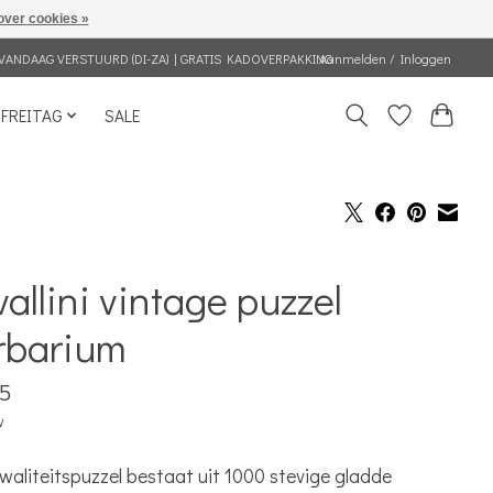
over cookies »
VANDAAG VERSTUURD (DI-ZA) | GRATIS KADOVERPAKKING
Aanmelden / Inloggen
FREITAG
SALE
allini vintage puzzel
rbarium
5
w
waliteitspuzzel bestaat ​​uit 1000 stevige gladde