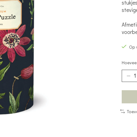
stukje
stevige
Afmeti
voorbe
Op 
Hoeveel
Toev