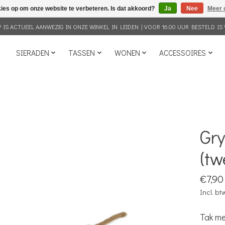
kies op om onze website te verbeteren. Is dat akkoord?
Ja
Nee
Meer 
IS ACTUEEL AANWEZIG IN ONZE WINKEL IN LEIDEN | VOOR 16.00 UUR BESTELD IS 
SIERADEN
TASSEN
WONEN
ACCESSOIRES
Gry
(tw
€7,90
Incl. bt
Tak me