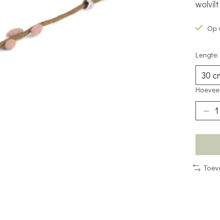
wolvil
Op 
Lengte:
Hoeveel
Toev