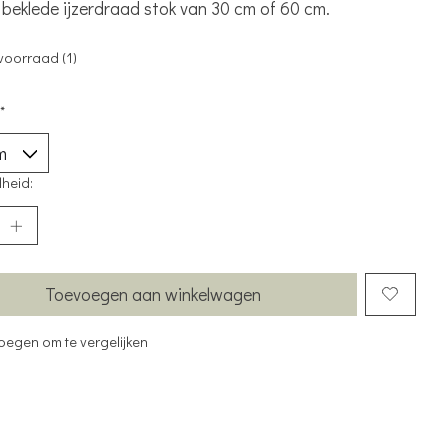
t beklede ijzerdraad stok van 30 cm of 60 cm.
voorraad (1)
*
heid:
Toevoegen aan winkelwagen
oegen om te vergelijken