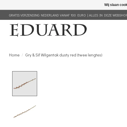
Wij slaan coo
GRATIS VERZENDING NEDERLAND VANAF 100 EURO | ALLES IN DEZE WEBSHOP 
Home
/
Gry & Sif Wilgentak dusty red (twee lengtes)
Product image slideshow Items