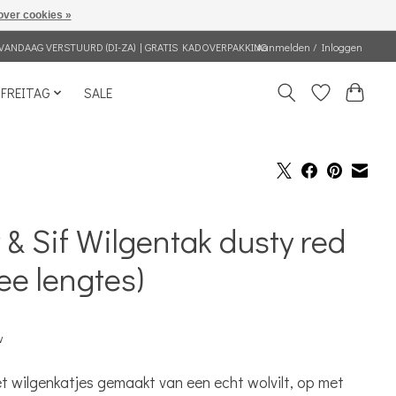
over cookies »
VANDAAG VERSTUURD (DI-ZA) | GRATIS KADOVERPAKKING
Aanmelden / Inloggen
FREITAG
SALE
 & Sif Wilgentak dusty red
ee lengtes)
w
t wilgenkatjes gemaakt van een echt wolvilt, op met