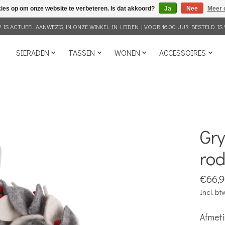
kies op om onze website te verbeteren. Is dat akkoord?
Ja
Nee
Meer 
IS ACTUEEL AANWEZIG IN ONZE WINKEL IN LEIDEN | VOOR 16.00 UUR BESTELD IS 
SIERADEN
TASSEN
WONEN
ACCESSOIRES
Gry
ro
€66,
Incl. bt
Afmeti