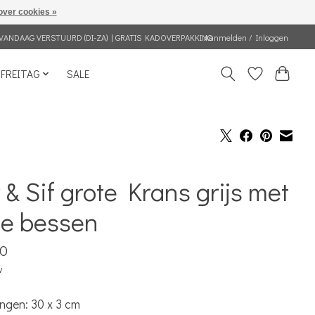
over cookies »
VANDAAG VERSTUURD (DI-ZA) | GRATIS KADOVERPAKKING
Aanmelden / Inloggen
FREITAG
SALE
 & Sif grote Krans grijs met
de bessen
90
w
ngen: 30 x 3 cm