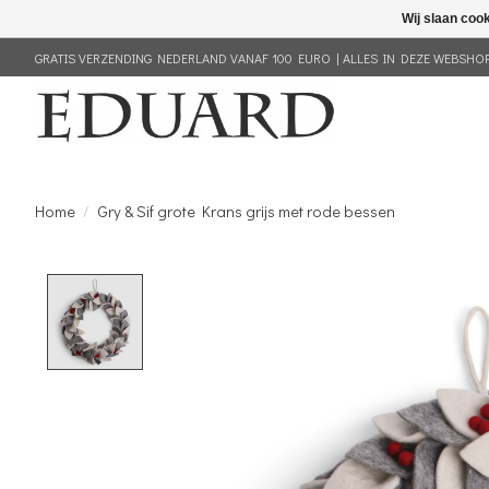
Wij slaan coo
GRATIS VERZENDING NEDERLAND VANAF 100 EURO | ALLES IN DEZE WEBSHOP 
Home
/
Gry & Sif grote Krans grijs met rode bessen
Product image slideshow Items