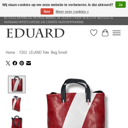
Wij slaan cookies op om onze website te verbeteren. Is dat akkoord?
Ja
Nee
Meer over cookies »
GRATIS VERZENDING NEDERLAND VANAF 100 EURO | ALLES IN DEZE WEBSHOP IS
ACTUEEL AANWEZIG IN ONZE WINKEL IN LEIDEN | VOOR 16.00 UUR BESTELD IS
VANDAAG VERSTUURD (DI-ZA) | GRATIS KADOVERPAKKING
Verlanglijst
Winkelwag
Home
/
F202 LELAND Tote Bag Small
Product image slideshow Items