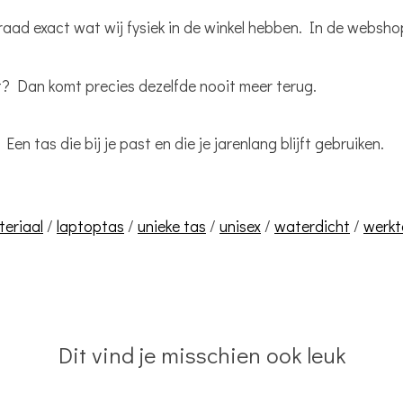
raad exact wat wij fysiek in de winkel hebben. In de webshop
t? Dan komt precies dezelfde nooit meer terug.
en tas die bij je past en die je jarenlang blijft gebruiken.
teriaal
/
laptoptas
/
unieke tas
/
unisex
/
waterdicht
/
werkt
Dit vind je misschien ook leuk