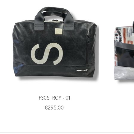
Items van productcarrousel
F305 ROY - 01
€295,00