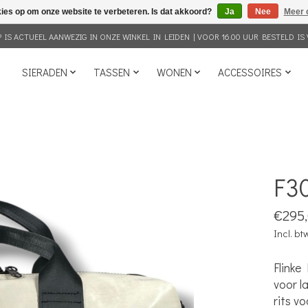
kies op om onze website te verbeteren. Is dat akkoord?
Ja
Nee
Meer 
IS ACTUEEL AANWEZIG IN ONZE WINKEL IN LEIDEN | VOOR 16.00 UUR BESTELD IS 
SIERADEN
TASSEN
WONEN
ACCESSOIRES
F3
€295
Incl. bt
Flinke
voor l
rits v