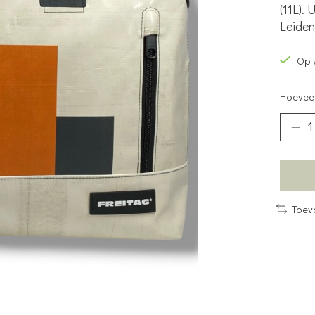
(11L).
Leiden
Op 
Hoeveel
Toev