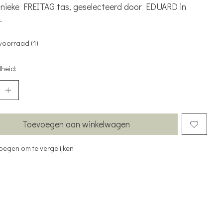
 Unieke FREITAG tas, geselecteerd door EDUARD in
.
voorraad (1)
heid:
Toevoegen aan winkelwagen
oegen om te vergelijken