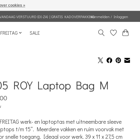
over cookies »
VANDAAG VERSTUURD (DI-ZA) | GRATIS KADOVERPAKKING
Aanmelden / Inloggen
FREITAG
SALE
05 ROY Laptop Bag M
,00
w
 FREITAG werk- en laptoptas met uitneembare sleeve
aptops t/m 15”. Meerdere vakken en ruim voorvak met
oor snelle toegang. Ideaal voor werk. 39 x 11 x 27,5 cm