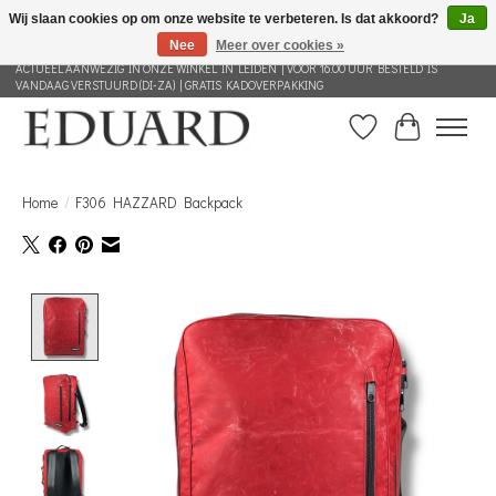
Wij slaan cookies op om onze website te verbeteren. Is dat akkoord?
Ja
Nee
Meer over cookies »
GRATIS VERZENDING NEDERLAND VANAF 100 EURO | ALLES IN DEZE WEBSHOP IS
ACTUEEL AANWEZIG IN ONZE WINKEL IN LEIDEN | VOOR 16.00 UUR BESTELD IS
VANDAAG VERSTUURD (DI-ZA) | GRATIS KADOVERPAKKING
Verlanglijst
Winkelwag
Home
/
F306 HAZZARD Backpack
Product image slideshow Items