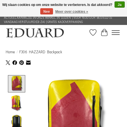
Wij slaan cookies op om onze website te verbeteren. Is dat akkoord?
Ja
Nee
Meer over cookies »
GRATIS VERZENDING NEDERLAND VANAF 100 EURO | ALLES IN DEZE WEBSHOP IS
ACTUEEL AANWEZIG IN ONZE WINKEL IN LEIDEN | VOOR 16.00 UUR BESTELD IS
VANDAAG VERSTUURD (DI-ZA) | GRATIS KADOVERPAKKING
Verlanglijst
Winkelwag
Home
/
F306 HAZZARD Backpack
Product image slideshow Items