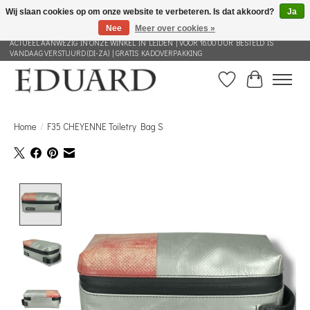
Wij slaan cookies op om onze website te verbeteren. Is dat akkoord?
Ja
Nee
Meer over cookies »
GRATIS VERZENDING NEDERLAND VANAF 100 EURO | ALLES IN DEZE WEBSHOP IS
ACTUEEL AANWEZIG IN ONZE WINKEL IN LEIDEN | VOOR 16.00 UUR BESTELD IS
VANDAAG VERSTUURD (DI-ZA) | GRATIS KADOVERPAKKING
Verlanglijst
Winkelwag
Home
/
F35 CHEYENNE Toiletry Bag S
Product image slideshow Items