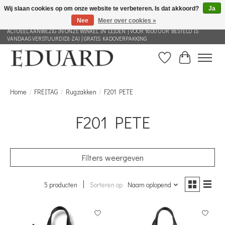
Wij slaan cookies op om onze website te verbeteren. Is dat akkoord?
Ja
Nee
Meer over cookies »
GRATIS VERZENDING NEDERLAND VANAF 100 EURO | ALLES IN DEZE WEBSHOP IS
ACTUEEL AANWEZIG IN ONZE WINKEL IN LEIDEN | VOOR 16.00 UUR BESTELD IS
VANDAAG VERSTUURD (DI-ZA) | GRATIS KADOVERPAKKING
Verlanglijst
Winkelwag
Home
/
FREITAG
/
Rugzakken
/
F201 PETE
F201 PETE
Filters weergeven
5 producten
Sorteren op
Naam oplopend