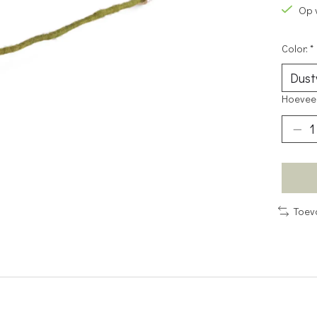
Op 
Color:
*
Hoeveel
Toev