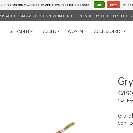
kies op om onze website te verbeteren. Is dat akkoord?
Ja
Nee
Meer 
IS ACTUEEL AANWEZIG IN ONZE WINKEL IN LEIDEN | VOOR 16.00 UUR BESTELD IS 
SIERADEN
TASSEN
WONEN
ACCESSOIRES
Gr
€8,90
Incl. bt
Grote 
van ij