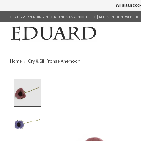
Wij slaan coo
GRATIS VERZENDING NEDERLAND VANAF 100 EURO | ALLES IN DEZE WEBSHOP 
Home
/
Gry & Sif Franse Anemoon
Product image slideshow Items