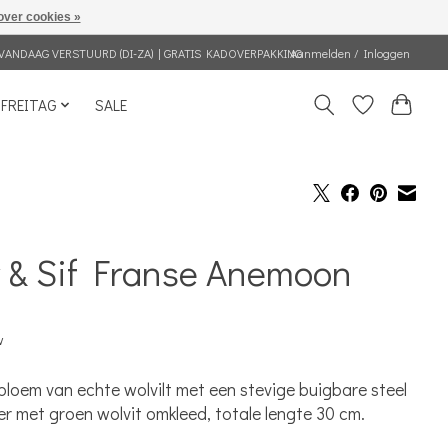
over cookies »
VANDAAG VERSTUURD (DI-ZA) | GRATIS KADOVERPAKKING
Aanmelden / Inloggen
FREITAG
SALE
y & Sif Franse Anemoon
w
bloem van echte wolvilt met een stevige buigbare steel
zer met groen wolvit omkleed, totale lengte 30 cm.