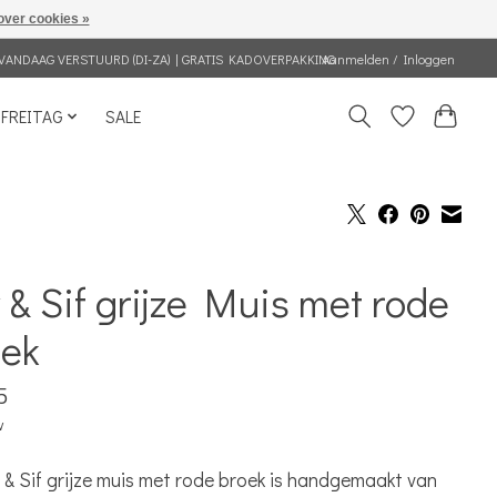
over cookies »
VANDAAG VERSTUURD (DI-ZA) | GRATIS KADOVERPAKKING
Aanmelden / Inloggen
FREITAG
SALE
 & Sif grijze Muis met rode
oek
5
w
 & Sif grijze muis met rode broek is handgemaakt van