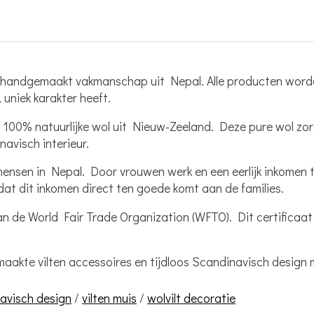
t handgemaakt vakmanschap uit Nepal. Alle producten worde
uniek karakter heeft.
100% natuurlijke wol uit Nieuw-Zeeland. Deze pure wol zo
avisch interieur.
ensen in Nepal. Door vrouwen werk en een eerlijk inkomen te
dat dit inkomen direct ten goede komt aan de families.
an de World Fair Trade Organization (WFTO). Dit certificaat 
kte vilten accessoires en tijdloos Scandinavisch design me
avisch design
/
vilten muis
/
wolvilt decoratie