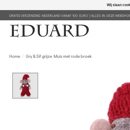
Wij slaan coo
GRATIS VERZENDING NEDERLAND VANAF 100 EURO | ALLES IN DEZE WEBSHOP 
Home
/
Gry & Sif grijze Muis met rode broek
Product image slideshow Items