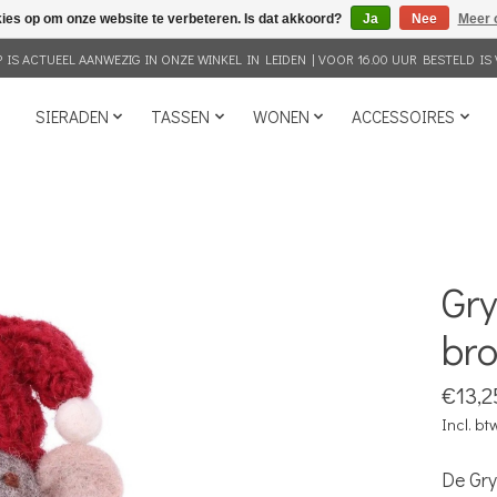
kies op om onze website te verbeteren. Is dat akkoord?
Ja
Nee
Meer 
IS ACTUEEL AANWEZIG IN ONZE WINKEL IN LEIDEN | VOOR 16.00 UUR BESTELD IS 
SIERADEN
TASSEN
WONEN
ACCESSOIRES
Gry
br
€13,2
Incl. bt
De Gry