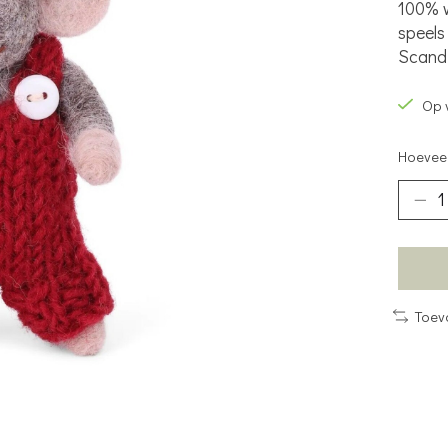
100% w
speels
Scandi
Op 
Hoeveel
Toev