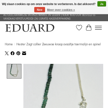
Wij slaan cookies op om onze website te verbeteren. Is dat akkoord?
Ja
Nee
Meer over cookies »
GRATIS VERZENDING NEDERLAND VANAF 100 EURO | ALLES IN DEZE WEBSHOP IS
ACTUEEL AANWEZIG IN ONZE WINKEL IN LEIDEN | VOOR 16.00 UUR BESTELD IS
VANDAAG VERSTUURD (DI-ZA) | GRATIS KADOVERPAKKING
Verlanglijst
Winkelwag
Home
/
Hester Zagt collier Zeeuwse knoop ovaaltje toermalijn en spinel
Product image slideshow Items