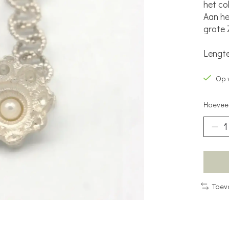
het col
Aan he
grote 
Lengte
Op 
Hoeveel
Toev