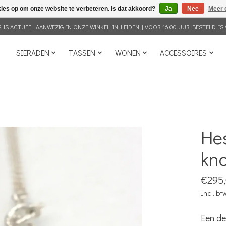
kies op om onze website te verbeteren. Is dat akkoord?
Ja
Nee
Meer 
IS ACTUEEL AANWEZIG IN ONZE WINKEL IN LEIDEN | VOOR 16.00 UUR BESTELD IS 
SIERADEN
TASSEN
WONEN
ACCESSOIRES
Hes
kno
€295
Incl. bt
Een de