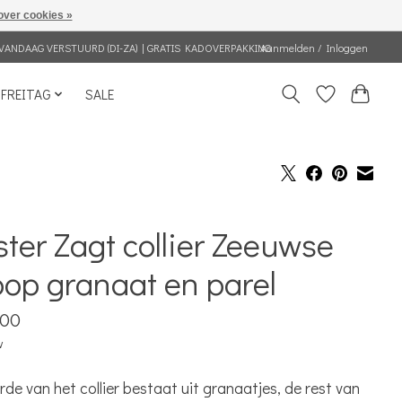
over cookies »
VANDAAG VERSTUURD (DI-ZA) | GRATIS KADOVERPAKKING
Aanmelden / Inloggen
FREITAG
SALE
ter Zagt collier Zeeuwse
op granaat en parel
,00
w
rde van het collier bestaat uit granaatjes, de rest van