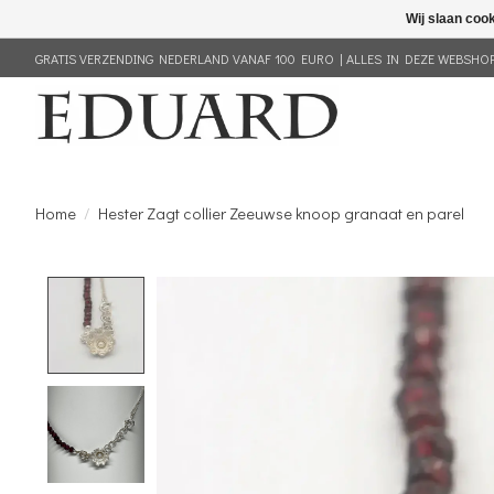
Wij slaan coo
GRATIS VERZENDING NEDERLAND VANAF 100 EURO | ALLES IN DEZE WEBSHOP 
Home
/
Hester Zagt collier Zeeuwse knoop granaat en parel
Product image slideshow Items