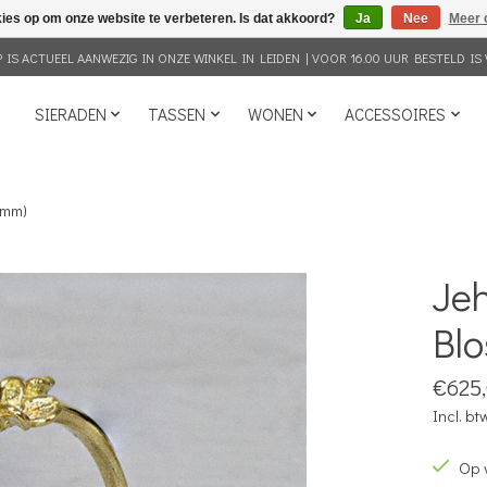
kies op om onze website te verbeteren. Is dat akkoord?
Ja
Nee
Meer 
IS ACTUEEL AANWEZIG IN ONZE WINKEL IN LEIDEN | VOOR 16.00 UUR BESTELD IS 
SIERADEN
TASSEN
WONEN
ACCESSOIRES
 mm)
Jeh
Blo
€625
Incl. bt
Op 