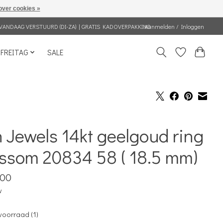
over cookies »
VANDAAG VERSTUURD (DI-ZA) | GRATIS KADOVERPAKKING
Aanmelden / Inloggen
FREITAG
SALE
 Jewels 14kt geelgoud ring
ssom 20834 58 ( 18.5 mm)
,00
w
voorraad (1)