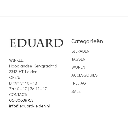
Categorieën
SIERADEN
TASSEN
WINKEL:
Hooglandse Kerkgracht 6
WONEN
2312 HT Leiden
ACCESSOIRES
OPEN:
Di t/m Vr 10 - 18
FREITAG
Za 10 - 17 | Zo 12 - 17
SALE
CONTACT:
06-30639753
info@eduard-leiden.nl