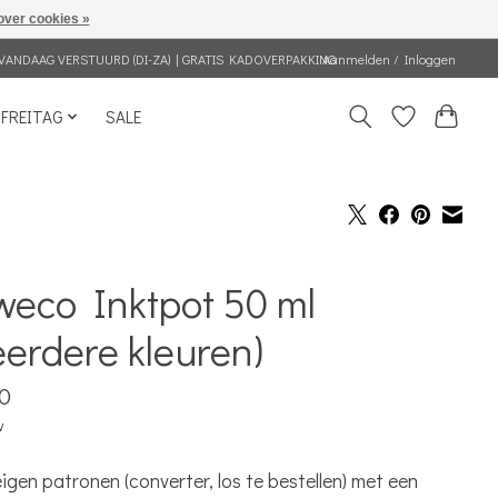
over cookies »
VANDAAG VERSTUURD (DI-ZA) | GRATIS KADOVERPAKKING
Aanmelden / Inloggen
FREITAG
SALE
weco Inktpot 50 ml
erdere kleuren)
0
w
 eigen patronen (converter, los te bestellen) met een