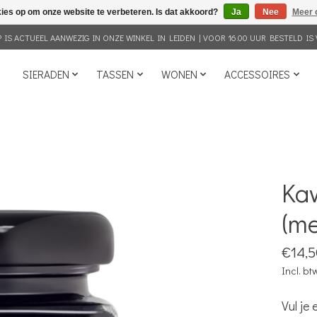
kies op om onze website te verbeteren. Is dat akkoord?
Ja
Nee
Meer 
IS ACTUEEL AANWEZIG IN ONZE WINKEL IN LEIDEN | VOOR 16.00 UUR BESTELD IS 
SIERADEN
TASSEN
WONEN
ACCESSOIRES
Ka
(me
€14,5
Incl. bt
Vul je