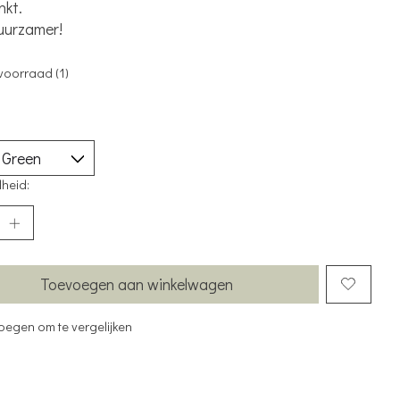
nkt.
uurzamer!
voorraad (1)
heid:
Toevoegen aan winkelwagen
oegen om te vergelijken