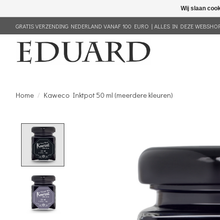
Wij slaan coo
GRATIS VERZENDING NEDERLAND VANAF 100 EURO | ALLES IN DEZE WEBSHOP 
Home
/
Kaweco Inktpot 50 ml (meerdere kleuren)
Product image slideshow Items