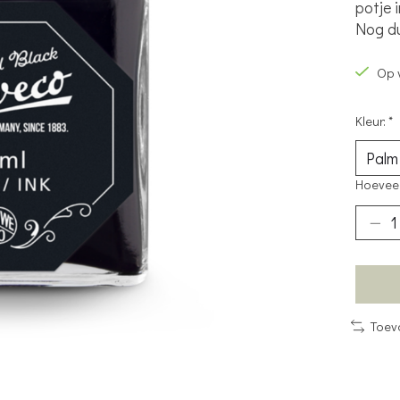
potje i
Nog d
Op 
Kleur:
*
Hoeveel
Toev