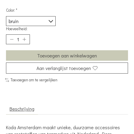
Color:
*
Hoeveelheid:
Toevoegen aan winkelwagen
Aan verlanglijst toevoegen
Toevoegen om te vergelijken
Beschrijving
Koda Amsterdam maakt unieke, duurzame accessoires
van reststoffen van topmerken uit Nederland. Door