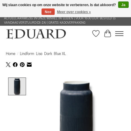
Wij slaan cookies op om onze website te verbeteren. Is dat akkoord?
Ja
Nee
Meer over cookies »
GRATIS VERZENDING NEDERLAND VANAF 100 EURO | ALLES IN DEZE WEBSHOP IS
ACTUEEL AANWEZIG IN ONZE WINKEL IN LEIDEN | VOOR 16.00 UUR BESTELD IS
VANDAAG VERSTUURD (DI-ZA) | GRATIS KADOVERPAKKING
Verlanglijst
Winkelwag
Home
/
Lindform Lisa Dark Blue XL
Product image slideshow Items