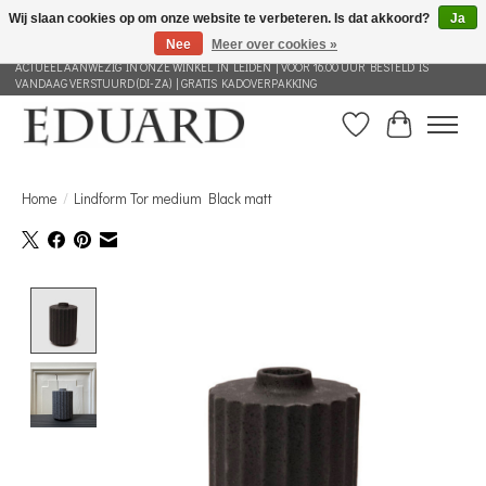
Wij slaan cookies op om onze website te verbeteren. Is dat akkoord?
Ja
Nee
Meer over cookies »
GRATIS VERZENDING NEDERLAND VANAF 100 EURO | ALLES IN DEZE WEBSHOP IS
ACTUEEL AANWEZIG IN ONZE WINKEL IN LEIDEN | VOOR 16.00 UUR BESTELD IS
VANDAAG VERSTUURD (DI-ZA) | GRATIS KADOVERPAKKING
Verlanglijst
Winkelwag
Home
/
Lindform Tor medium Black matt
Product image slideshow Items