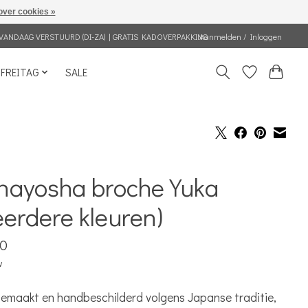
over cookies »
VANDAAG VERSTUURD (DI-ZA) | GRATIS KADOVERPAKKING
Aanmelden / Inloggen
FREITAG
SALE
nayosha broche Yuka
erdere kleuren)
50
w
maakt en handbeschilderd volgens Japanse traditie,