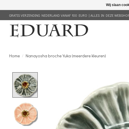
Wij slaan coo
GRATIS VERZENDING NEDERLAND VANAF 100 EURO | ALLES IN DEZE WEBSHOP 
Home
/
Nanayosha broche Yuka (meerdere kleuren)
Product image slideshow Items