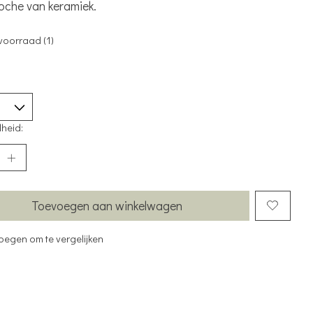
oche van keramiek.
voorraad (1)
heid:
Toevoegen aan winkelwagen
oegen om te vergelijken