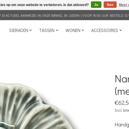
kies op om onze website te verbeteren. Is dat akkoord?
Ja
Nee
Meer 
IS ACTUEEL AANWEZIG IN ONZE WINKEL IN LEIDEN | VOOR 16.00 UUR BESTELD IS 
SIERADEN
TASSEN
WONEN
ACCESSOIRES
Na
(me
€62,
Incl. bt
Handge