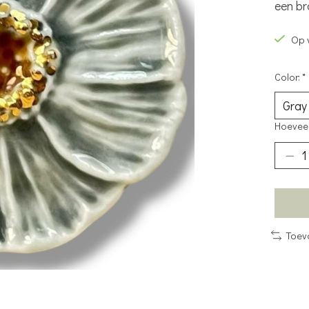
een br
Op 
Color:
*
Hoeveel
Toev