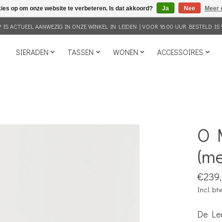
kies op om onze website te verbeteren. Is dat akkoord?
Ja
Nee
Meer 
IS ACTUEEL AANWEZIG IN ONZE WINKEL IN LEIDEN | VOOR 16.00 UUR BESTELD IS 
SIERADEN
TASSEN
WONEN
ACCESSOIRES
O 
(me
€239
Incl. bt
De Leo