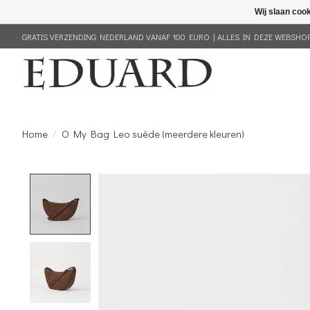
Wij slaan coo
GRATIS VERZENDING NEDERLAND VANAF 100 EURO | ALLES IN DEZE WEBSHOP 
Home
/
O My Bag Leo suède (meerdere kleuren)
Product image slideshow Items