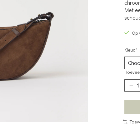
chroom
Met ee
schoud
Op 
Kleur:
*
Hoeveel
Toev