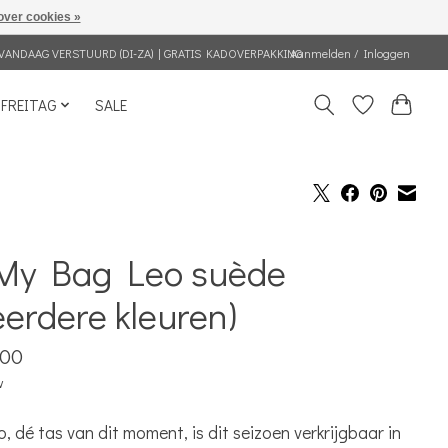
over cookies »
VANDAAG VERSTUURD (DI-ZA) | GRATIS KADOVERPAKKING
Aanmelden / Inloggen
FREITAG
SALE
My Bag Leo suède
erdere kleuren)
,00
w
, dé tas van dit moment, is dit seizoen verkrijgbaar in