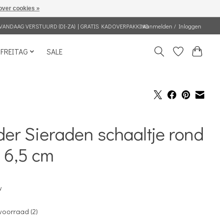
over cookies »
VANDAAG VERSTUURD (DI-ZA) | GRATIS KADOVERPAKKING
Aanmelden / Inloggen
FREITAG
SALE
er Sieraden schaaltje rond
 6,5 cm
w
voorraad (2)