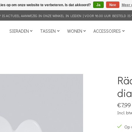
kies op om onze website te verbeteren. Is dat akkoord?
Ja
Nee
Meer 
IS ACTUEEL AANWEZIG IN ONZE WINKEL IN LEIDEN | VOOR 16.00 UUR BESTELD IS 
SIERADEN
TASSEN
WONEN
ACCESSOIRES
Räd
dia
€7,99
Incl. bt
Op 