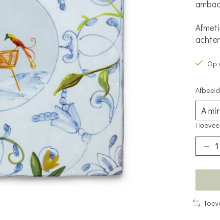
ambach
Afmeti
achter
Op 
Afbeeld
Hoeveel
Toev