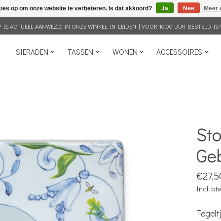
kies op om onze website te verbeteren. Is dat akkoord?
Ja
Nee
Meer 
IS ACTUEEL AANWEZIG IN ONZE WINKEL IN LEIDEN | VOOR 16.00 UUR BESTELD IS 
SIERADEN
TASSEN
WONEN
ACCESSOIRES
Sto
Geb
€27,5
Incl. bt
Tegelt