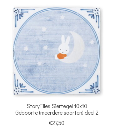
Items van productcarrousel
StoryTiles Siertegel 10x10
Geboorte (meerdere soorten) deel 2
€27,50