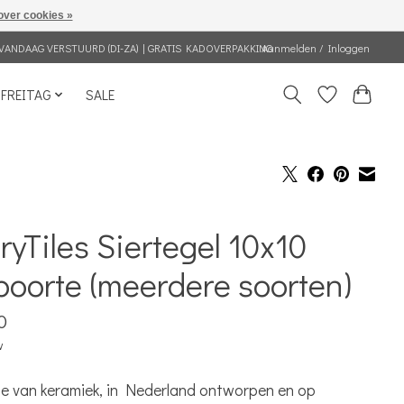
over cookies »
VANDAAG VERSTUURD (DI-ZA) | GRATIS KADOVERPAKKING
Aanmelden / Inloggen
FREITAG
SALE
ryTiles Siertegel 10x10
oorte (meerdere soorten)
0
w
je van keramiek, in Nederland ontworpen en op