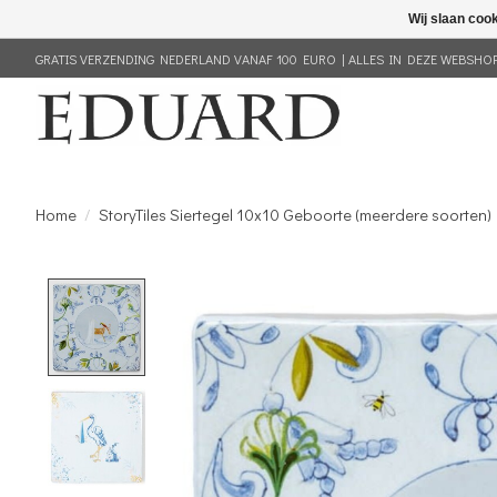
Wij slaan coo
GRATIS VERZENDING NEDERLAND VANAF 100 EURO | ALLES IN DEZE WEBSHOP 
Home
/
StoryTiles Siertegel 10x10 Geboorte (meerdere soorten)
Product image slideshow Items