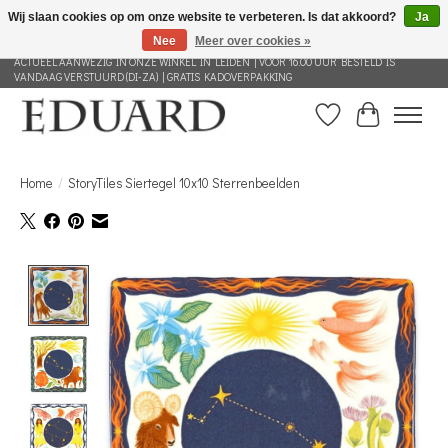
Wij slaan cookies op om onze website te verbeteren. Is dat akkoord?
Ja
Nee
Meer over cookies »
GRATIS VERZENDING NEDERLAND VANAF 100 EURO | ALLES IN DEZE WEBSHOP IS
ACTUEEL AANWEZIG IN ONZE WINKEL IN LEIDEN | VOOR 16.00 UUR BESTELD IS
VANDAAG VERSTUURD (DI-ZA) | GRATIS KADOVERPAKKING
Verlanglijst
Winkelwag
Home
/
StoryTiles Siertegel 10x10 Sterrenbeelden
Product image slideshow Items