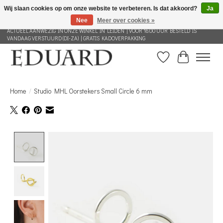
Wij slaan cookies op om onze website te verbeteren. Is dat akkoord?
Ja
Nee
Meer over cookies »
GRATIS VERZENDING NEDERLAND VANAF 100 EURO | ALLES IN DEZE WEBSHOP IS
ACTUEEL AANWEZIG IN ONZE WINKEL IN LEIDEN | VOOR 16.00 UUR BESTELD IS
VANDAAG VERSTUURD (DI-ZA) | GRATIS KADOVERPAKKING
Verlanglijst
Winkelwag
Home
/
Studio MHL Oorstekers Small Circle 6 mm
Product image slideshow Items