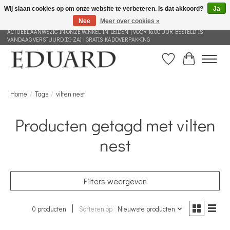
Wij slaan cookies op om onze website te verbeteren. Is dat akkoord?
Ja
Nee
Meer over cookies »
GRATIS VERZENDING NEDERLAND VANAF 100 EURO | ALLES IN DEZE WEBSHOP IS
ACTUEEL AANWEZIG IN ONZE WINKEL IN LEIDEN | VOOR 16.00 UUR BESTELD IS
VANDAAG VERSTUURD (DI-ZA) | GRATIS KADOVERPAKKING
Verlanglijst
Winkelwag
Home
/
Tags
/
vilten nest
Producten getagd met vilten
nest
Filters weergeven
0 producten
Sorteren op
Nieuwste producten