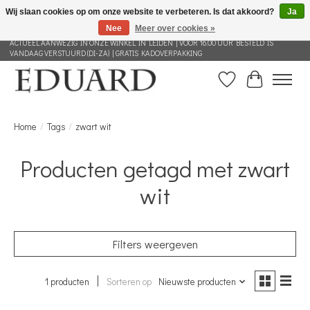
Wij slaan cookies op om onze website te verbeteren. Is dat akkoord?
Ja
Nee
Meer over cookies »
GRATIS VERZENDING NEDERLAND VANAF 100 EURO | ALLES IN DEZE WEBSHOP IS
ACTUEEL AANWEZIG IN ONZE WINKEL IN LEIDEN | VOOR 16.00 UUR BESTELD IS
VANDAAG VERSTUURD (DI-ZA) | GRATIS KADOVERPAKKING
Verlanglijst
Winkelwag
Home
/
Tags
/
zwart wit
Producten getagd met zwart
wit
Filters weergeven
1 producten
Sorteren op
Nieuwste producten