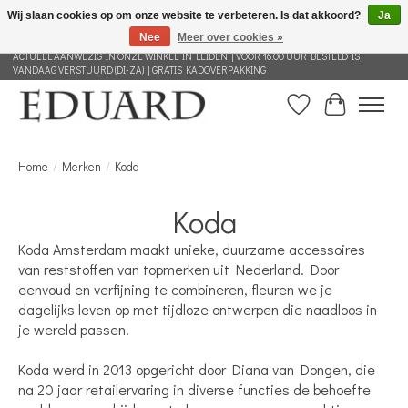
Wij slaan cookies op om onze website te verbeteren. Is dat akkoord?
Ja
Nee
Meer over cookies »
GRATIS VERZENDING NEDERLAND VANAF 100 EURO | ALLES IN DEZE WEBSHOP IS
ACTUEEL AANWEZIG IN ONZE WINKEL IN LEIDEN | VOOR 16.00 UUR BESTELD IS
VANDAAG VERSTUURD (DI-ZA) | GRATIS KADOVERPAKKING
Verlanglijst
Winkelwag
Home
/
Merken
/
Koda
Koda
Koda Amsterdam maakt unieke, duurzame accessoires
van reststoffen van topmerken uit Nederland. Door
eenvoud en verfijning te combineren, fleuren we je
dagelijks leven op met tijdloze ontwerpen die naadloos in
je wereld passen.
Koda werd in 2013 opgericht door Diana van Dongen, die
na 20 jaar retailervaring in diverse functies de behoefte