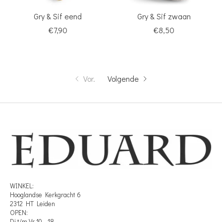
Gry & Sif eend
Gry & Sif zwaan
€7,90
€8,50
Vor.
Volgende
WINKEL:
Hooglandse Kerkgracht 6
2312 HT Leiden
OPEN:
Di t/m Vr 10 - 18