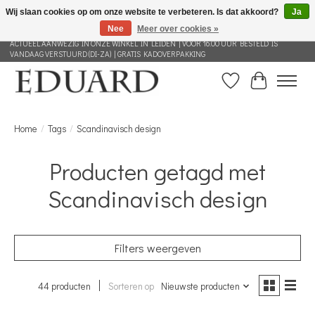
Wij slaan cookies op om onze website te verbeteren. Is dat akkoord?
Ja
Nee
Meer over cookies »
GRATIS VERZENDING NEDERLAND VANAF 100 EURO | ALLES IN DEZE WEBSHOP IS
ACTUEEL AANWEZIG IN ONZE WINKEL IN LEIDEN | VOOR 16.00 UUR BESTELD IS
VANDAAG VERSTUURD (DI-ZA) | GRATIS KADOVERPAKKING
Verlanglijst
Winkelwag
Home
/
Tags
/
Scandinavisch design
Producten getagd met
Scandinavisch design
Filters weergeven
44 producten
Sorteren op
Nieuwste producten