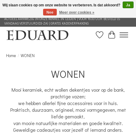
Wij slaan cookies op om onze website te verbeteren. Is dat akkoord?
Ja
Nee
Meer over cookies »
GRATIS VERZENDING NEDERLAND VANAF 100 EURO | ALLES IN DEZE WEBSHOP IS
ACTUEEL AANWEZIG IN ONZE WINKEL IN LEIDEN | VOOR 16.00 UUR BESTELD IS
VANDAAG VERSTUURD (DI-ZA) | GRATIS KADOVERPAKKING
Verlanglijst
Winkelwag
Home
/
WONEN
WONEN
Mooi keramiek, echt wollen dekentjes voor op de bank,
prachtige vazen;
we hebben allerlei fijne accessoires voor in huis.
Praktisch, duurzaam, origineel, mooi vormgegeven, met
liefde gemaakt,
van mooie natuurlijke materialen en goede kwaliteit.
Geweldige cadeautjes voor jezelf of iemand anders.