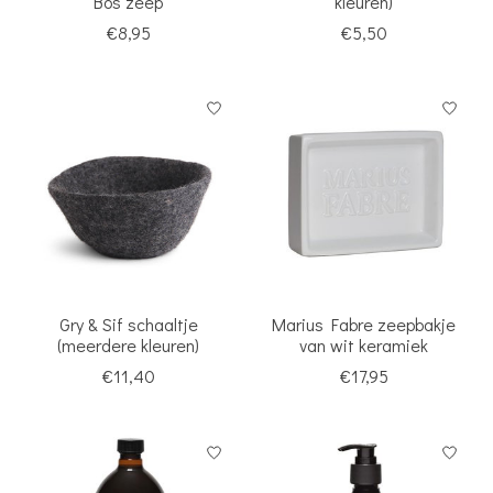
Bos zeep
kleuren)
€8,95
€5,50
Gry & Sif schaaltje
Marius Fabre zeepbakje
(meerdere kleuren)
van wit keramiek
€11,40
€17,95